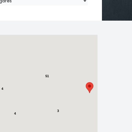
gares
51
4
3
4