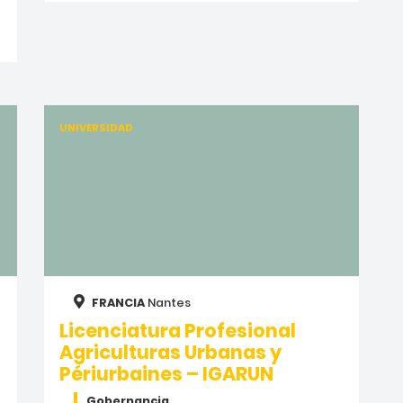
UNIVERSIDAD
FRANCIA
Nantes
Licenciatura Profesional
Agriculturas Urbanas y
Périurbaines – IGARUN
Gobernancia