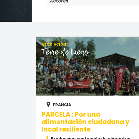
Actores
ASOCIACIÓN
Terre de Liens
FRANCIA
PARCELA : Por una
alimentación ciudadana y
local resiliente
Produccion sostenible de alimentos