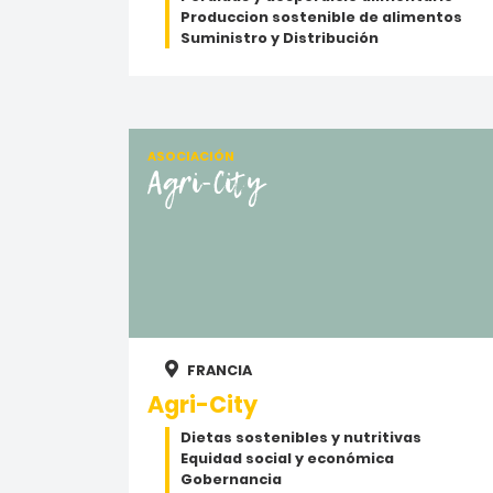
Produccion sostenible de alimentos
Suministro y Distribución
ASOCIACIÓN
Agri-City
FRANCIA
Agri-City
Dietas sostenibles y nutritivas
Equidad social y económica
Gobernancia