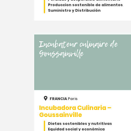
Produccion sostenible de alimentos
Suministro y Distribución
Incubateur culinaire de
Goussainville
FRANCIA
Paris
Incubadora Culinaria –
Goussainville
Dietas sostenibles y nutritivas
Equidad social y económica