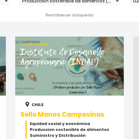
Produccion sostenible de alimentos
(65)
Lu
Restablecer búsqueda
COLECTIVIDAD
Instituto de Desarrollo
Agropecuario (INDAP)
CHILE
Sello Manos Campesinas
Equidad social y económica
Produccion sostenible de alimentos
Suministro y Distribución