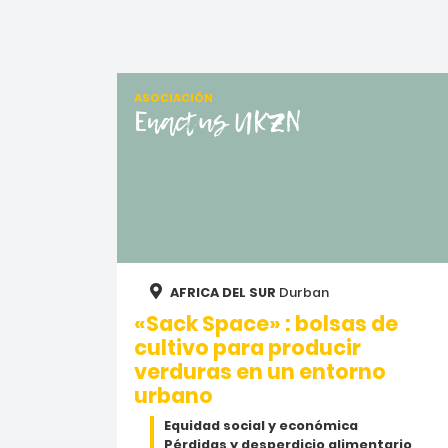
ASOCIACIÓN
Enactus UKZN
AFRICA DEL SUR
Durban
«Sack Space» : bolsas de
cultivo para producir
verduras en un entorno
urbano
Equidad social y económica
Pérdidas y desperdicio alimentario