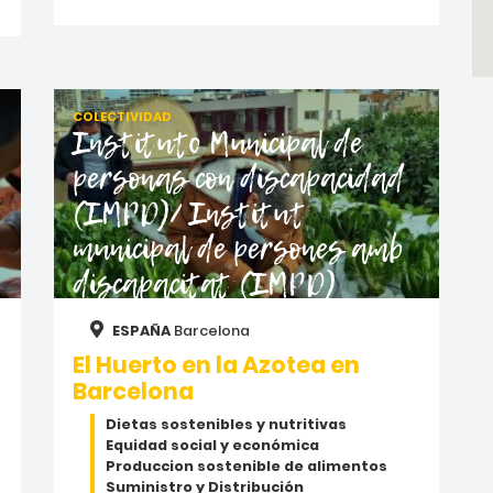
COLECTIVIDAD
Instituto Municipal de
personas con discapacidad
(IMPD)/ Institut
municipal de persones amb
discapacitat (IMPD)
ESPAÑA
Barcelona
El Huerto en la Azotea en
Barcelona
Dietas sostenibles y nutritivas
Equidad social y económica
Produccion sostenible de alimentos
Suministro y Distribución