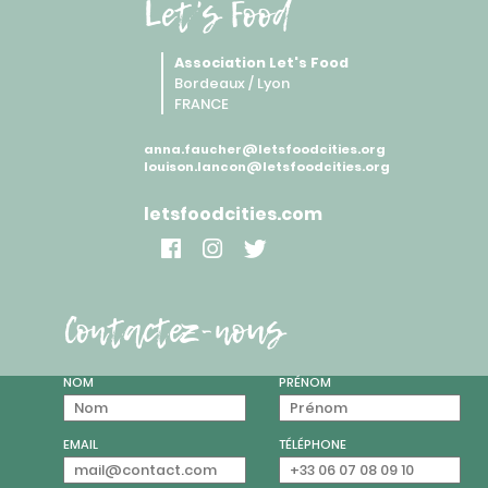
Let's Food
Association Let's Food
Bordeaux / Lyon
FRANCE
anna.faucher@letsfoodcities.org
louison.lancon@letsfoodcities.org
letsfoodcities.com
Contactez-nous
NOM
PRÉNOM
EMAIL
TÉLÉPHONE