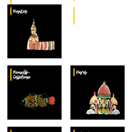
Sartoux
Nantes
Nogent-
sur-
Marne
Nouvelle-
Paris
Calédonie