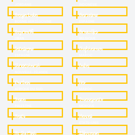
JORDANIE
INDONÉSIE
Banja Luka
Barcelone
BOSNIE HERZÉGOVINE
ESPAGNE
Beyrouth
Bruxelles
LIBAN
BELGIQUE
Catalogne
Chefchaouen
ESPAGNE
MAROC
Christchurch
Cuba
NOUVELLE-ZÉLANDE
Durban
Fès
AFRIQUE DU SUD
MAROC
Gaza
Guanajuato
PALESTINE
MEXIQUE
Haiti
Hawaï
ETATS-UNIS
Ho Chi Minh
Illawarra