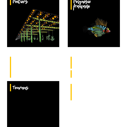
Poitiers
Polynésie
française
Region
Région
Nouvelle-
Occitanie
Aquitaine
Rennes
Strasbourg
Tournus
Wallis
et
Futuna