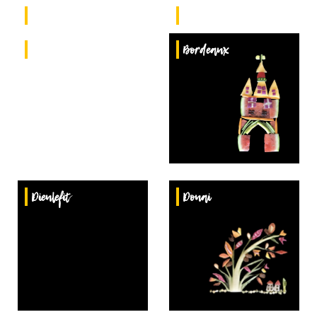
Annecy
Arles
Audierne
Bordeaux
Dieulefit
Douai