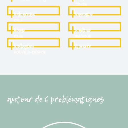
TUNISIE
Valparaíso
Vanuatu
CHILI
Venise
Wallonie
ITALIE
BELGIQUE
Wellington
à suivre
NOUVELLE-ZÉLANDE
autour de 6 problématiques