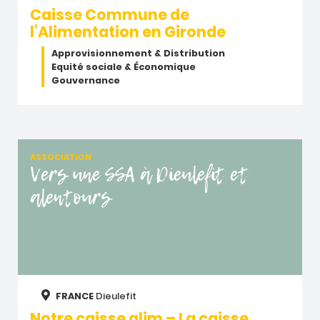
Caisse Commune de
l’Alimentation en Gironde
Approvisionnement & Distribution
Equité sociale & Économique
Gouvernance
ASSOCIATION
Vers une SSA à Dieulefit et
alentours
FRANCE
Dieulefit
Notre caisse alim – La caisse