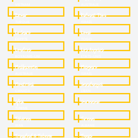
VIETNAM
AUSTRALIE
Izmir
Kidmat Tsvi
TURQUIE
ISRAËL
Le Caire
Lomé
ÉGYPTE
TOGO
Londres
Los Angeles
ROYAUME-UNI
ETATS-UNIS
Mallacoota
Misgarv
AUSTRALIE
ISRAËL
Montréal
Saadnayel
CANADA
LIBAN
Sfax
Suriname
TUNISIE
Téhéran
Tirana
IRAN
ALBANIE
Trinidad & Tobago
Tunis