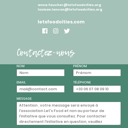
anna.faucher@letsfoodcities.org
louison.lancon@letsfoodcities.org
letsfoodcities.com
Contactez-nous
NOM
PRÉNOM
EMAIL
TÉLÉPHONE
MESSAGE