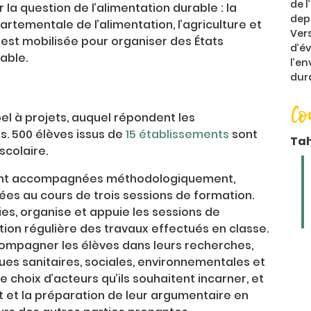
de l
r la question de l’alimentation durable : la
depu
artementale de l’alimentation, l’agriculture et
Vers
 est mobilisée pour organiser des États
d’é
able.
l’e
dura
Co
el à projets, auquel répondent les
s. 500 élèves issus de
15 établissements
sont
Ta
scolaire.
ont accompagnées méthodologiquement,
es au cours de trois sessions de formation.
ies, organise et appuie les sessions de
tion régulière des travaux effectués en classe.
ompagner les élèves dans leurs recherches,
ques sanitaires, sociales, environnementales et
 choix d’acteurs qu’ils souhaitent incarner, et
t et la préparation de leur argumentaire en