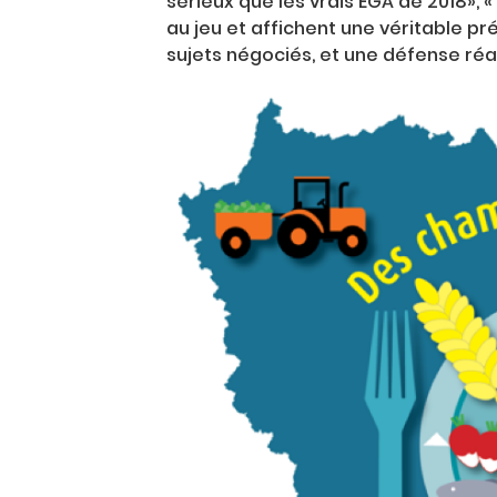
sérieux que les vrais EGA de 2018», «
au jeu et affichent une véritable p
sujets négociés, et une défense réa