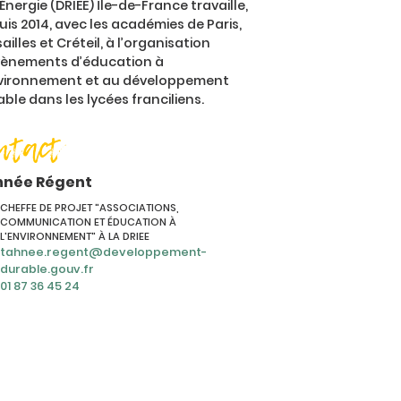
’Énergie (DRIEE) Île-de-France travaille,
is 2014, avec les académies de Paris,
ailles et Créteil, à l’organisation
vènements d’éducation à
nvironnement et au développement
ble dans les lycées franciliens.
ntact
hnée Régent
CHEFFE DE PROJET "ASSOCIATIONS,
COMMUNICATION ET ÉDUCATION À
L'ENVIRONNEMENT" À LA DRIEE
tahnee.regent@developpement-
durable.gouv.fr
01 87 36 45 24