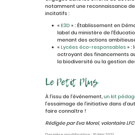
notamment une reconnaissance de le
incitatifs :
«
E3D
» : Établissement en Dém
label du ministère de l’Éducat
menant des actions ambitieuse
«
Lycées éco-responsables
» :
octroyant des financements au
la biodiversité ou la gestion d
Le Petit Plus
À l’issu de l’événement,
un kit péda
l’essaimage de l’initiative dans d’a
faire connaître !
Rédigée par Eva Morel, volontaire LFC
Dernière modification : 10 Mai 2021.