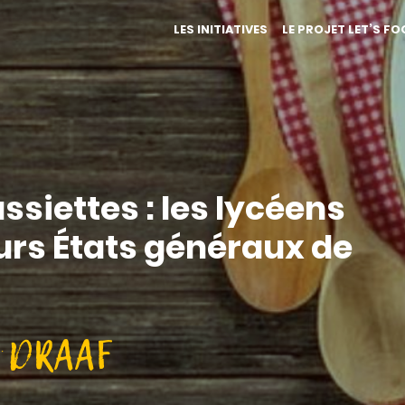
LES INITIATIVES
LE PROJET LET’S F
siettes : les lycéens
eurs États généraux de
 DRAAF