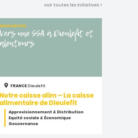
voir toutes les initiatives >
ASSOCIATION
Vers une SSA à Dieulefit et
alentours
FRANCE
Dieulefit
Notre caisse alim – La caisse
alimentaire de Dieulefit
Approvisionnement & Distribution
Equité sociale & Économique
Gouvernance