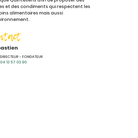
que Quintesens afin de proposer des
les et des condiments qui respectent les
oins alimentaires mais aussi
nvironnement.
ntact
astien
DIRECTEUR - FONDATEUR
04 13 57 03 90