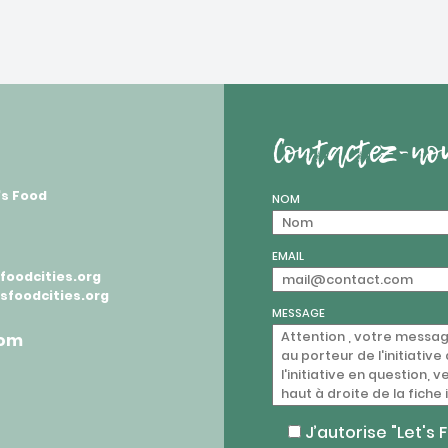
Contactez-no
's Food
NOM
EMAIL
oodcities.org
sfoodcities.org
MESSAGE
com
J’autorise "Let's