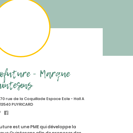
ofuture - Marque
intesens
70 rue de la Coquillade Espace Eole - Hall A
13540 PUYRICARD
future est une PME qui développe la