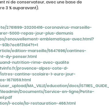
rant ni de conservateur, avec une base de
tre 3 % auparavant).
ete/2761699-20200416-coronavirus-marseille-
arer-5000-repas-jour-plus-demunis
ces/renouvellement-emblematique-avec.html?
-93b7ec6f31d4?t=1
ticle/edition-marseille/5647696/cantines-
nt-dy-penser.html
uand-nutrition-rime-avec-qualite
etvinfo.fr/provence-alpes-cote-d-
istres-cantine-scolaire-1-euro-jour-
os-1671059.html
in/user_upload/MA_VILLE/education/docs/ISTRES_GUIDE
r/fileadmin/Documents/Service-en-ligne/Petite-
il.pdf
ion/l-ecole/la-restauration-466.html