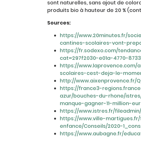
sont naturelles, sans ajout de colo
produits bio à hauteur de 20 % (con
Sources:
https://www.20minutes.fr/soci
cantines-scolaires-vont-prep
https://fr.sodexo.com/tendan
cat=297f2030-e01a-4770-8733
https://www.laprovence.com/ar
scolaires-cest-deja-le-mome
http://www.aixenprovence.fr/Q
https://france3-regions.franc
azur/bouches-du-rhone/istres/
manque-gagner-11-million-eur
https://www.istres.fr/fileadm
https://www.ville-martigues.f
enfance/Conseils/2020-1_conse
https://www.aubagne.fr/educat