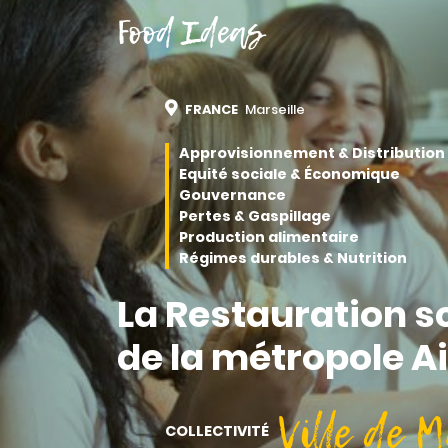
Food Ideas
FRANCE
Marseille
Approvisionnement & Distribution
Equité sociale & Économique
Gouvernance
Pertes & Gaspillage
Production alimentaire
Régimes durables & Nutrition
La Restauration 
de la métropole A
Ville de M
COLLECTIVITÉ