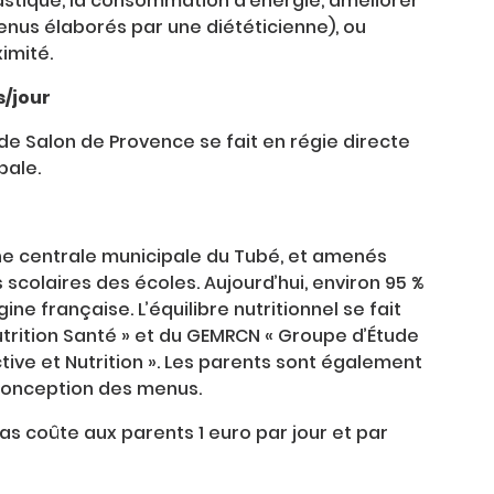
plastique, la consommation d’énergie, améliorer
menus élaborés par une diététicienne), ou
imité.
s/jour
de Salon de Provence se fait en régie directe
pale.
ine centrale municipale du Tubé, et amenés
 scolaires des écoles. Aujourd’hui, environ 95 %
ne française. L’équilibre nutritionnel se fait
utrition Santé » et du GEMRCN « Groupe d’Étude
ive et Nutrition ». Les parents sont également
conception des menus.
s coûte aux parents 1 euro par jour et par