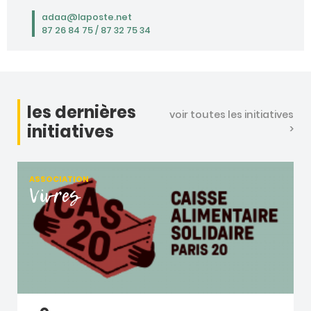
adaa@laposte.net
87 26 84 75 / 87 32 75 34
les dernières
voir toutes les initiatives
initiatives
>
ASSOCIATION
Vivres