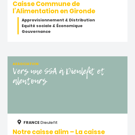
Caisse Commune de
l’Alimentation en Gironde
Approvisionnement & Distribution
Equité sociale & Économique
Gouvernance
ASSOCIATION
Vers une SSA à Dieulefit et
alentours
FRANCE
Dieulefit
Notre caisse alim – La caisse