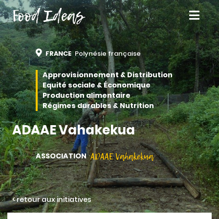
Food Ideas
FRANCE
Polynésie française
Approvisionnement & Distribution
Equité sociale & Économique
Production alimentaire
Régimes durables & Nutrition
ADAAE Vahakekua
ADAAE Vahakekua
ASSOCIATION
< retour aux initiatives