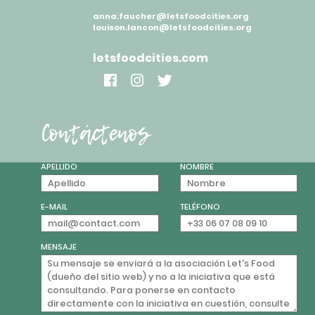
anna.faucher@letsfoodcities.org
louison.lancon@letsfoodcities.org
letsfoodcities.com
Contáctenos
APELLIDO
NOMBRE
E-MAIL
TELÉFONO
MENSAJE